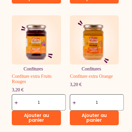
Confitures
Confitures
Confiture extra Fruits
Confiture extra Orange
Rouges
3,20
€
3,20
€
quantité
quantité
de
de
Confiture
Confiture
extra
extra
Ajouter au
Ajouter au
Fruits
Orange
panier
panier
Rouges