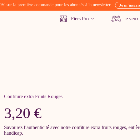
0% sur la première commande pour les abonnés à la newsletter
Je m'inscri
Fiers Pro
Je veux 
Confiture extra Fruits Rouges
3,20
€
Savourez l’authenticité avec notre
confiture extra fruits rouges, enti
handicap.