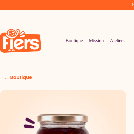
-1
Passer
au
contenu
Boutique
Mission
Ateliers
← Boutique