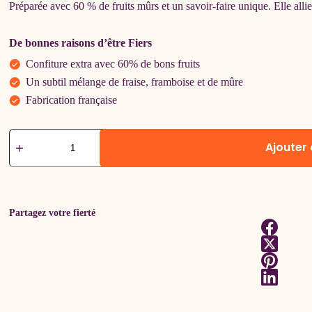
Préparée avec 60 % de fruits mûrs et un savoir-faire unique. Elle all
De bonnes raisons d’être Fiers
Confiture extra avec 60% de bons fruits
Un subtil mélange de fraise, framboise et de mûre
Fabrication française
quantité
Ajouter
de
Confiture
extra
Fruits
Rouges
Partagez votre fierté