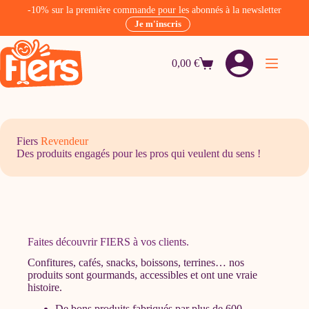
-10% sur la première commande pour les abonnés à la newsletter
Je m'inscris
Passer
au
0,00
€
contenu
Panier
d’achat
Fiers
Revendeur
Des produits engagés pour les pros qui veulent du sens !
Faites découvrir FIERS à vos clients.
Confitures, cafés, snacks, boissons, terrines… nos
produits sont gourmands, accessibles et ont une vraie
histoire.
De
bons
produits fabriqués par plus de
600