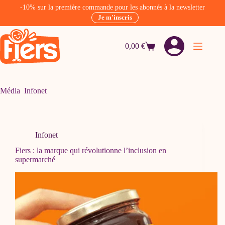
-10% sur la première commande pour les abonnés à la newsletter
Je m'inscris
Passer
au
0,00
€
contenu
Panier
d’achat
Média
Infonet
Infonet
Fiers : la marque qui révolutionne l’inclusion en
supermarché