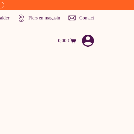
s
aider
Fiers en magasin
Contact
0,00
€
Panier
d’achat