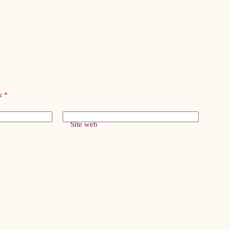
ec
*
Site web