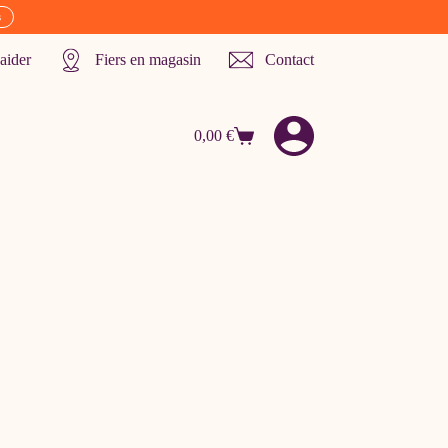
s
aider
Fiers en magasin
Contact
0,00
€
Panier
d’achat