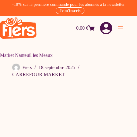
-10% sur la première commande pour les abonnés à la newsletter
Je m'inscris
Passer
au
0,00
€
contenu
Panier
d’achat
Market Nanteuil les Meaux
Fiers
18 septembre 2025
CARREFOUR MARKET