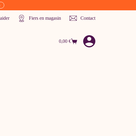
s
aider
Fiers en magasin
Contact
0,00
€
Panier
d’achat