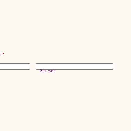
ec
*
Site web