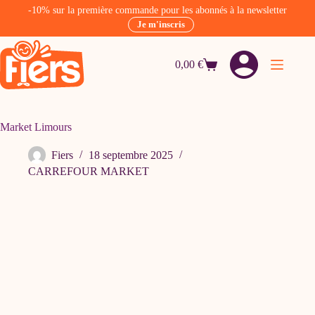
-10% sur la première commande pour les abonnés à la newsletter
Je m'inscris
Passer
au
0,00
€
contenu
Panier
d’achat
Market Limours
Fiers
18 septembre 2025
CARREFOUR MARKET