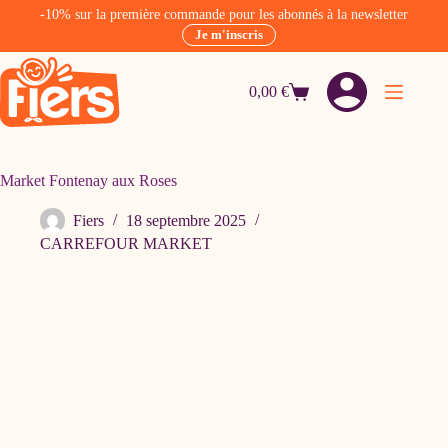
-10% sur la première commande pour les abonnés à la newsletter
Je m'inscris
Passer
au
0,00
€
contenu
Panier
d’achat
Market Fontenay aux Roses
Fiers
18 septembre 2025
CARREFOUR MARKET