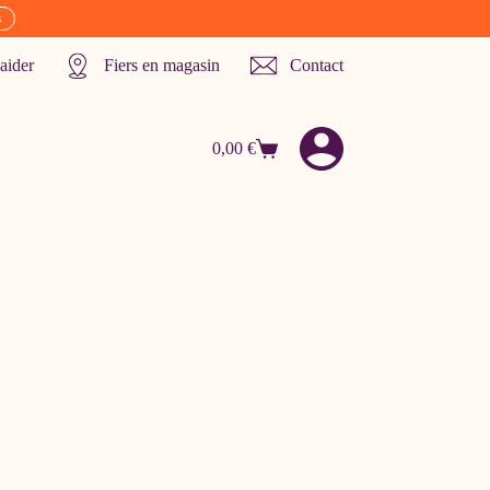
s
aider
Fiers en magasin
Contact
0,00
€
Panier
d’achat