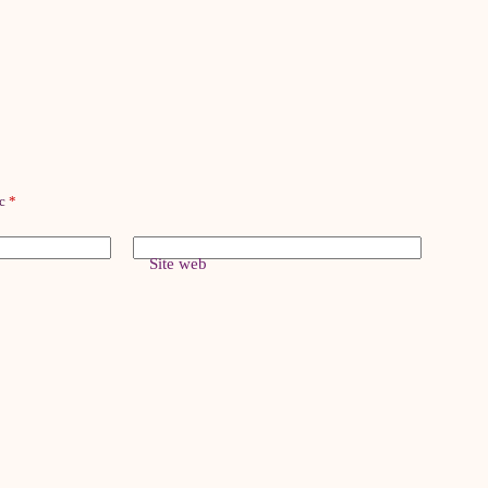
ec
*
Site web