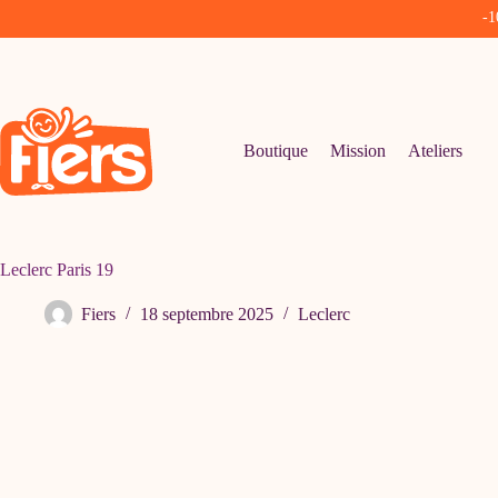
-1
Passer
au
contenu
Boutique
Mission
Ateliers
Leclerc Paris 19
Fiers
18 septembre 2025
Leclerc