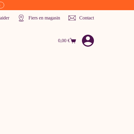
s
aider
Fiers en magasin
Contact
0,00
€
Panier
d’achat