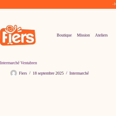
-1
Passer
au
contenu
Boutique
Mission
Ateliers
Intermarché Ventabren
Fiers
18 septembre 2025
Intermarché