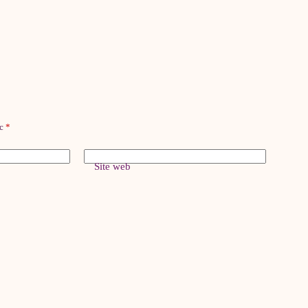
ec
*
Site web