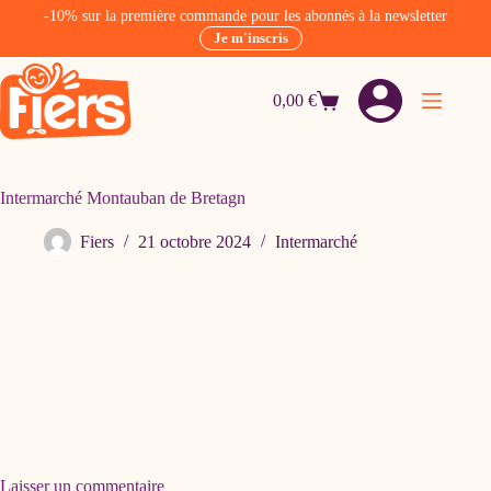
-10% sur la première commande pour les abonnés à la newsletter
Je m'inscris
Passer
au
0,00
€
contenu
Panier
d’achat
Intermarché Montauban de Bretagn
Fiers
21 octobre 2024
Intermarché
Laisser un commentaire