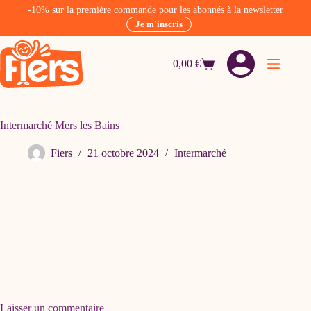
-10% sur la première commande pour les abonnés à la newsletter
Je m'inscris
Passer
au
0,00
€
contenu
Panier
d’achat
Intermarché Mers les Bains
Fiers
21 octobre 2024
Intermarché
Laisser un commentaire