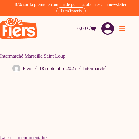
-10% sur la première commande pour les abonnés à la newsletter
Je m'inscris
Passer
au
0,00
€
contenu
Panier
d’achat
Intermarché Marseille Saint Loup
Fiers
18 septembre 2025
Intermarché
Laisser un commentaire