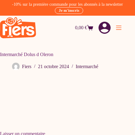
-10% sur la première commande pour les abonnés à la newsletter
Je m'inscris
Passer
au
0,00
€
contenu
Panier
d’achat
Intermarché Dolus d Oleron
Fiers
21 octobre 2024
Intermarché
Laisser un commentaire