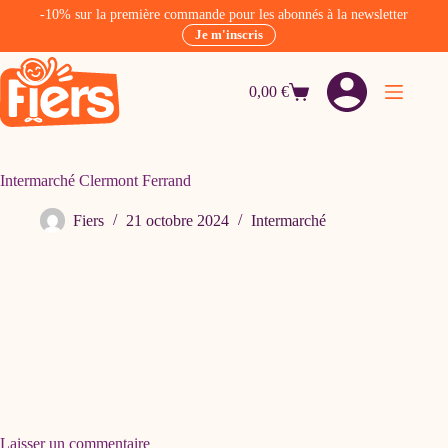
-10% sur la première commande pour les abonnés à la newsletter
Je m'inscris
Passer
au
0,00
€
contenu
Panier
d’achat
Intermarché Clermont Ferrand
Fiers
21 octobre 2024
Intermarché
Laisser un commentaire