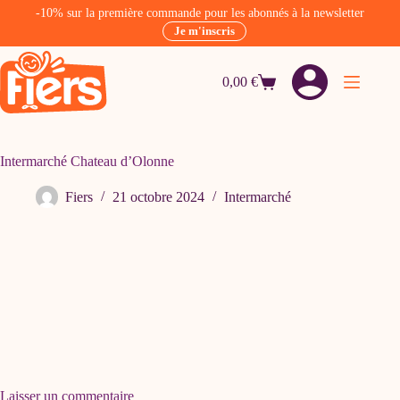
-10% sur la première commande pour les abonnés à la newsletter
Je m'inscris
Passer
au
0,00
€
contenu
Panier
d’achat
Intermarché Chateau d’Olonne
Fiers
21 octobre 2024
Intermarché
Laisser un commentaire