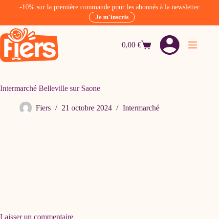
-10% sur la première commande pour les abonnés à la newsletter
Je m'inscris
Passer
au
0,00
€
contenu
Panier
d’achat
Intermarché Belleville sur Saone
Fiers
21 octobre 2024
Intermarché
Laisser un commentaire