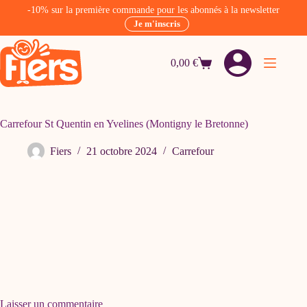
-10% sur la première commande pour les abonnés à la newsletter
Je m'inscris
Passer
au
0,00
€
contenu
Panier
d’achat
Carrefour St Quentin en Yvelines (Montigny le Bretonne)
Fiers
21 octobre 2024
Carrefour
Laisser un commentaire