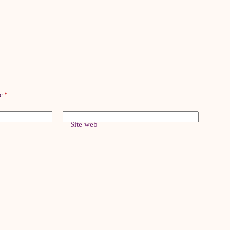
ec
*
Site web