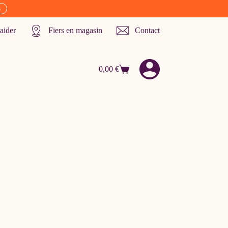
s
aider
Fiers en magasin
Contact
0,00
€
Panier
d’achat