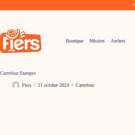
-1
Passer
au
contenu
Boutique
Mission
Ateliers
Carrefour Etampes
Fiers
21 octobre 2024
Carrefour