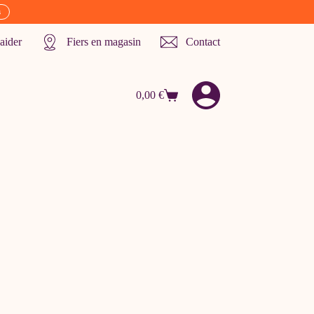
s
aider
Fiers en magasin
Contact
0,00
€
Panier
d’achat