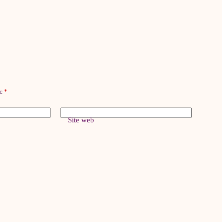
ec
*
Site web