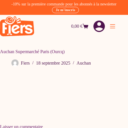
-10% sur la première commande pour les abonnés à la newsletter
Je m'inscris
Passer
au
0,00
€
contenu
Panier
d’achat
Auchan Supermarché Paris (Ourcq)
Fiers
18 septembre 2025
Auchan
Laisser un commentaire