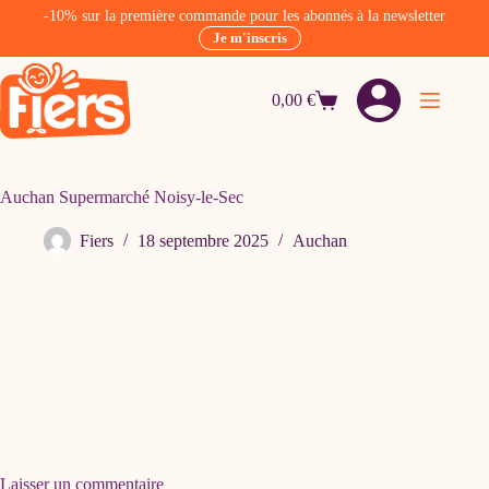
-10% sur la première commande pour les abonnés à la newsletter
Je m'inscris
Passer
au
0,00
€
contenu
Panier
d’achat
Auchan Supermarché Noisy-le-Sec
Fiers
18 septembre 2025
Auchan
Laisser un commentaire