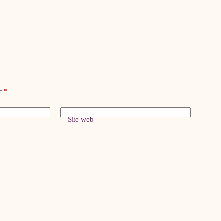
ec
*
Site web