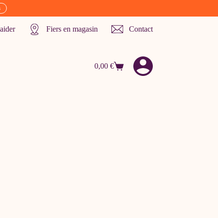
s
aider
Fiers en magasin
Contact
0,00
€
Panier
d’achat