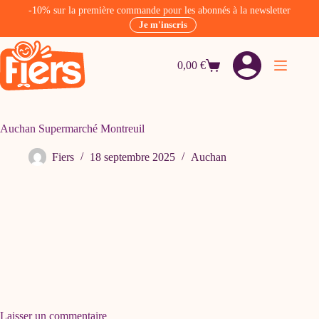
-10% sur la première commande pour les abonnés à la newsletter
Je m'inscris
Passer
au
0,00
€
contenu
Panier
d’achat
Auchan Supermarché Montreuil
Fiers
18 septembre 2025
Auchan
Laisser un commentaire