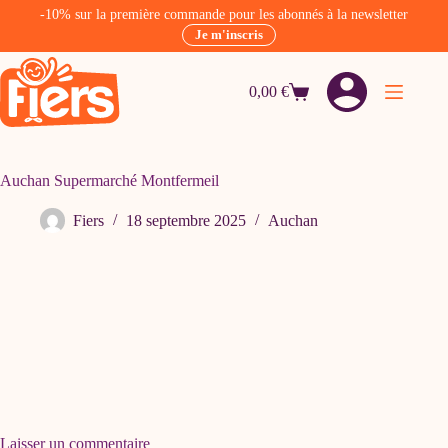
-10% sur la première commande pour les abonnés à la newsletter
Je m'inscris
Passer
au
0,00
€
contenu
Panier
d’achat
Auchan Supermarché Montfermeil
Fiers
18 septembre 2025
Auchan
Laisser un commentaire