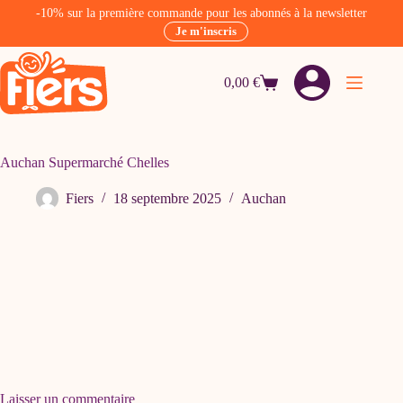
-10% sur la première commande pour les abonnés à la newsletter
Je m'inscris
Passer
au
0,00
€
contenu
Panier
d’achat
Auchan Supermarché Chelles
Fiers
18 septembre 2025
Auchan
Laisser un commentaire