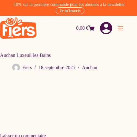
-10% sur la première commande pour les abonnés à la newsletter
Je m'inscris
Passer
au
0,00
€
contenu
Panier
d’achat
Auchan Luxeuil-les-Bains
Fiers
18 septembre 2025
Auchan
Laisser un commentaire