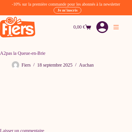
-10% sur la première commande pour les abonnés à la newsletter
Je m'inscris
Passer
au
0,00
€
contenu
Panier
d’achat
A2pas la Queue-en-Brie
Fiers
18 septembre 2025
Auchan
Laisser un commentaire