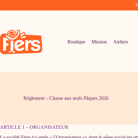
-1
Passer
au
contenu
Boutique
Mission
Ateliers
Règlement – Chasse aux œufs Pâques 2026
ARTICLE 1 – ORGANISATEUR
La société Fiers (ci-après « l’Organisateur »), dont le siège social est 