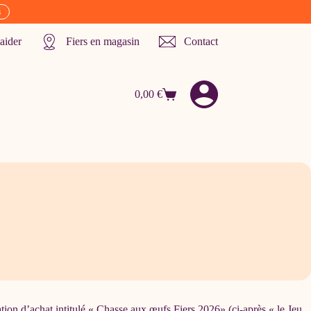
s
aider
Fiers en magasin
Contact
0,00
€
Panier
d’achat
gation d’achat intitulé « Chasse aux œufs Fiers 2026» (ci-après « le Jeu