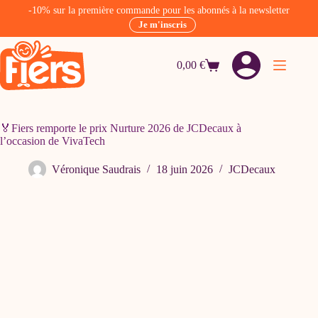
-10% sur la première commande pour les abonnés à la newsletter
Je m'inscris
Passer
au
0,00
€
contenu
Panier
d’achat
🏅Fiers remporte le prix Nurture 2026 de JCDecaux à
l’occasion de VivaTech
Véronique Saudrais
18 juin 2026
JCDecaux